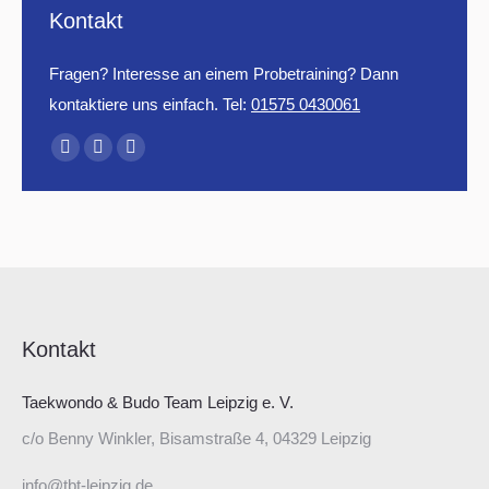
Kontakt
Fragen? Interesse an einem Probetraining? Dann
kontaktiere uns einfach. Tel:
01575 0430061
Finden Sie uns auf:
Facebook
Instagram
E-
page
page
Mail
opens
opens
page
in
in
opens
new
new
in
window
window
new
window
Kontakt
Taekwondo & Budo Team Leipzig e. V.
c/o Benny Winkler, Bisamstraße 4, 04329 Leipzig
info@tbt-leipzig.de