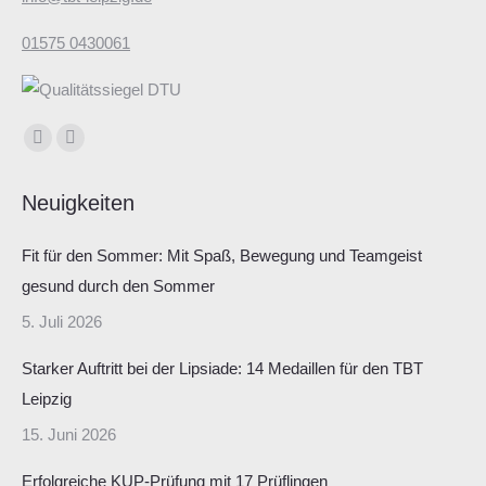
01575 0430061
Finden Sie uns auf:
Facebook
Instagram
page
page
Neuigkeiten
opens
opens
in
in
Fit für den Sommer: Mit Spaß, Bewegung und Teamgeist
new
new
gesund durch den Sommer
window
window
5. Juli 2026
Starker Auftritt bei der Lipsiade: 14 Medaillen für den TBT
Leipzig
15. Juni 2026
Erfolgreiche KUP-Prüfung mit 17 Prüflingen