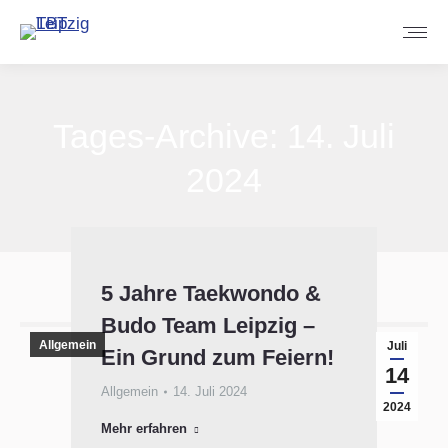
Tages-Archive:
14. Juli
2024
Sie befinden sich hier:
5 Jahre Taekwondo &
Budo Team Leipzig –
Allgemein
Juli
Ein Grund zum Feiern!
14
Allgemein
14. Juli 2024
2024
Mehr erfahren