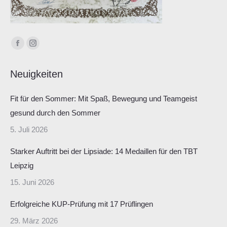
Finden Sie uns auf:
Facebook
Instagram
page
page
Neuigkeiten
opens
opens
in
in
Fit für den Sommer: Mit Spaß, Bewegung und Teamgeist
new
new
gesund durch den Sommer
window
window
5. Juli 2026
Starker Auftritt bei der Lipsiade: 14 Medaillen für den TBT
Leipzig
15. Juni 2026
Erfolgreiche KUP-Prüfung mit 17 Prüflingen
29. März 2026